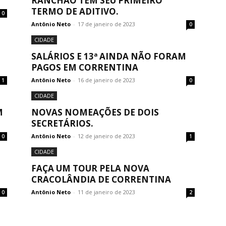
RANCHÃO TEM SEU PRIMEIRO
TERMO DE ADITIVO.
0
Antônio Neto
-
17 de janeiro de 2023
0
CIDADE
SALÁRIOS E 13ª AINDA NÃO FORAM
PAGOS EM CORRENTINA
Antônio Neto
-
16 de janeiro de 2023
1
0
CIDADE
M
NOVAS NOMEAÇÕES DE DOIS
SECRETÁRIOS.
Antônio Neto
-
12 de janeiro de 2023
0
1
CIDADE
FAÇA UM TOUR PELA NOVA
CRACOLÂNDIA DE CORRENTINA
Antônio Neto
-
11 de janeiro de 2023
0
2