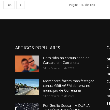
184
Página 142 de 184
ARTIGOS POPULARES
C
Homicídio na comunidade do
D
Caruaru em Correntina
C
14 de fevereiro de 2023
B
Moradores fazem manifestação
C
contra GRILAGEM de terra no
P
município de Correntina
B
13 de fevereiro de 2023
S
Por Gecílio Sousa – A DUPLA