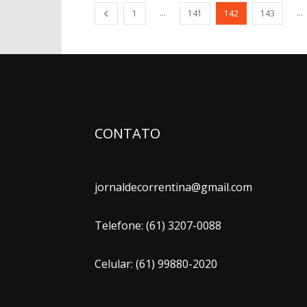
...
...
1
141
142
143
CONTATO
jornaldecorrentina@gmail.com
Telefone: (61) 3207-0088
Celular: (61) 99880-2020