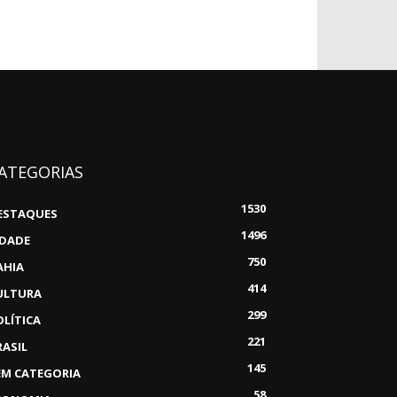
ATEGORIAS
1530
ESTAQUES
1496
IDADE
750
AHIA
414
ULTURA
299
OLÍTICA
221
RASIL
145
EM CATEGORIA
58