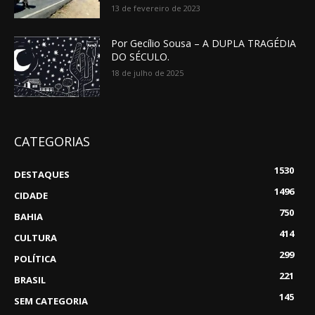
13 de fevereiro de 2023
Por Gecílio Sousa – A DUPLA TRAGÉDIA
DO SÉCULO.
18 de julho de 2025
CATEGORIAS
1530
DESTAQUES
1496
CIDADE
750
BAHIA
414
CULTURA
299
POLÍTICA
221
BRASIL
145
SEM CATEGORIA