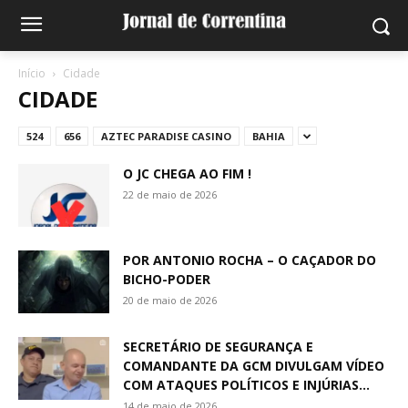
Início
Cidade
CIDADE
524
656
AZTEC PARADISE CASINO
BAHIA
O JC CHEGA AO FIM !
22 de maio de 2026
POR ANTONIO ROCHA – O CAÇADOR DO
BICHO-PODER
20 de maio de 2026
SECRETÁRIO DE SEGURANÇA E
COMANDANTE DA GCM DIVULGAM VÍDEO
COM ATAQUES POLÍTICOS E INJÚRIAS...
14 de maio de 2026