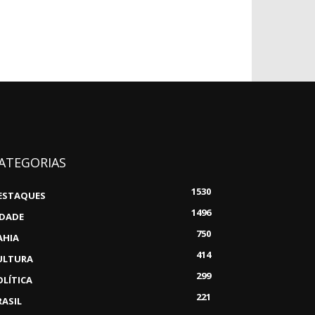
ATEGORIAS
1530
ESTAQUES
1496
IDADE
750
AHIA
414
ULTURA
299
OLÍTICA
221
RASIL