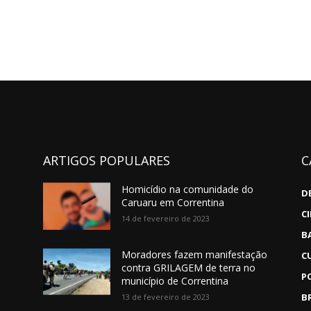
ARTIGOS POPULARES
C
Homicídio na comunidade do
D
Caruaru em Correntina
C
14 de fevereiro de 2023
B
Moradores fazem manifestação
C
contra GRILAGEM de terra no
P
município de Correntina
B
13 de fevereiro de 2023