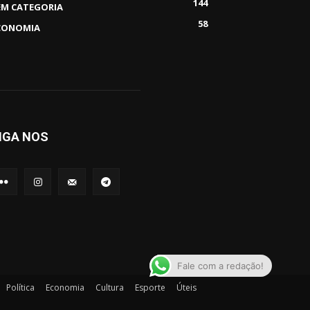
144
EM CATEGORIA
58
CONOMIA
IGA NOS
Fale com a redação!
Política
Economia
Cultura
Esporte
Úteis