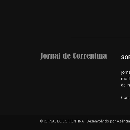
SO
Jorn
moda
da i
Cont
© JORNAL DE CORRENTINA . Desenvolvido por Agência S