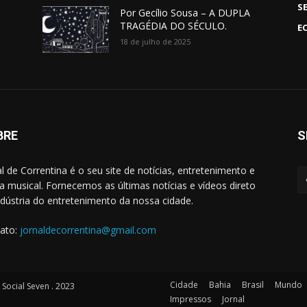
S
Por Gecílio Sousa – A DUPLA
TRAGÉDIA DO SÉCULO.
E
18 de julho de 2025
BRE
S
al de Correntina é o seu site de notícias, entretenimento e
 musical. Fornecemos as últimas notícias e vídeos direto
ndústria do entretenimento da nossa cidade.
ato:
jornaldecorrentina@gmail.com
Cidade
Bahia
Brasil
Mundo
ocial Seven . 2023
Impressos
Jornal