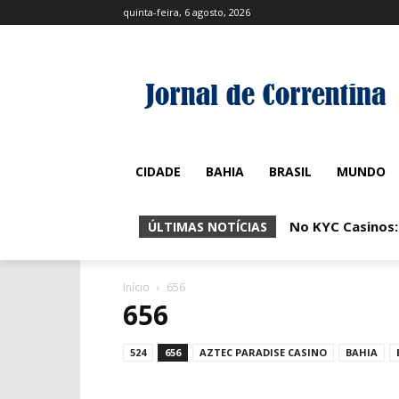
quinta-feira, 6 agosto, 2026
CIDADE
BAHIA
BRASIL
MUNDO
No KYC Casinos:
ÚLTIMAS NOTÍCIAS
Início
656
656
524
656
AZTEC PARADISE CASINO
BAHIA