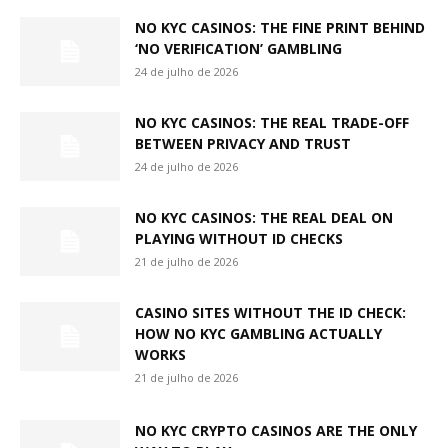
NO KYC CASINOS: THE FINE PRINT BEHIND
‘NO VERIFICATION’ GAMBLING
24 de julho de 2026
NO KYC CASINOS: THE REAL TRADE-OFF
BETWEEN PRIVACY AND TRUST
24 de julho de 2026
NO KYC CASINOS: THE REAL DEAL ON
PLAYING WITHOUT ID CHECKS
21 de julho de 2026
CASINO SITES WITHOUT THE ID CHECK:
HOW NO KYC GAMBLING ACTUALLY
WORKS
21 de julho de 2026
NO KYC CRYPTO CASINOS ARE THE ONLY