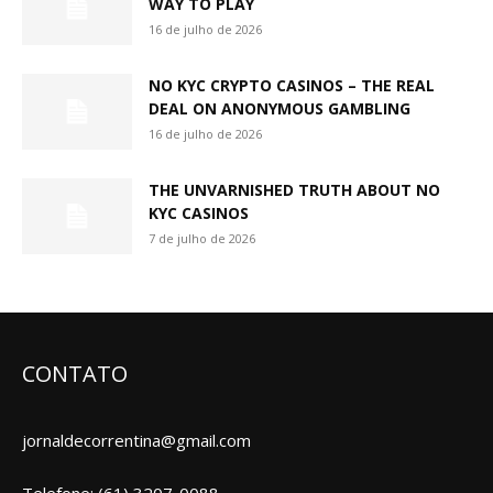
WAY TO PLAY
16 de julho de 2026
NO KYC CRYPTO CASINOS – THE REAL
DEAL ON ANONYMOUS GAMBLING
16 de julho de 2026
THE UNVARNISHED TRUTH ABOUT NO
KYC CASINOS
7 de julho de 2026
CONTATO
jornaldecorrentina@gmail.com