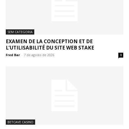
SEM CATEGORIA
EXAMEN DE LA CONCEPTION ET DE
L’UTILISABILITÉ DU SITE WEB STAKE
Fred Bar
-
7 de agosto de 2026
0
BETCAVE CASINO