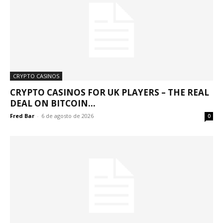
CRYPTO CASINOS
CRYPTO CASINOS FOR UK PLAYERS – THE REAL
DEAL ON BITCOIN...
Fred Bar
-
6 de agosto de 2026
0