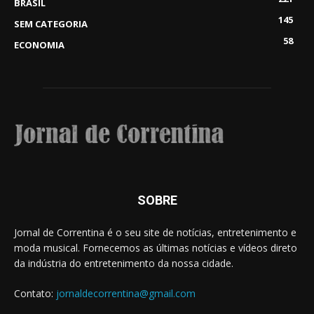
BRASIL
145
SEM CATEGORIA
58
ECONOMIA
SOBRE
Jornal de Correntina é o seu site de notícias, entretenimento e
moda musical. Fornecemos as últimas notícias e vídeos direto
da indústria do entretenimento da nossa cidade.
Contato:
jornaldecorrentina@gmail.com