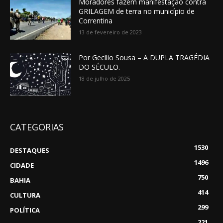
Moradores fazem manifestação contra
GRILAGEM de terra no município de
Correntina
13 de fevereiro de 2023
Por Gecílio Sousa – A DUPLA TRAGÉDIA
DO SÉCULO.
18 de julho de 2025
CATEGORIAS
1530
DESTAQUES
1496
CIDADE
750
BAHIA
414
CULTURA
299
POLÍTICA
221