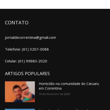
CONTATO
jornaldecorrentina@gmail.com
Telefone: (61) 3207-0088
Celular: (61) 99880-2020
ARTIGOS POPULARES
Homicídio na comunidade do Caruaru
em Correntina
14 de fevereiro de 2023