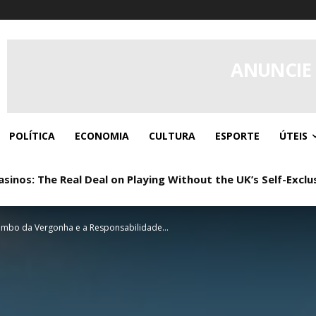
ANUNCIE
POLÍTICA
ECONOMIA
CULTURA
ESPORTE
ÚTEIS
os: The Real Deal on Playing Without the UK’s Self-Exclus
 Real Play, Zero Paperwork
ombo da Vergonha e a Responsabilidade...