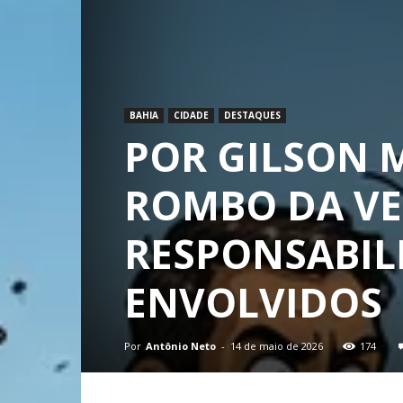
BAHIA
CIDADE
DESTAQUES
POR GILSON 
ROMBO DA VE
RESPONSABIL
ENVOLVIDOS
Por
Antônio Neto
-
14 de maio de 2026
174