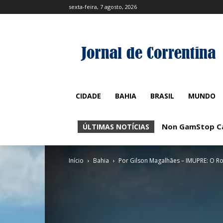
sexta-feira, 7 agosto, 2026
CIDADE
BAHIA
BRASIL
MUNDO
Non GamStop Casin
No KYC Casinos:
ÚLTIMAS NOTÍCIAS
Início
Bahia
Por Gilson Magalhães – IMUPRE: O R