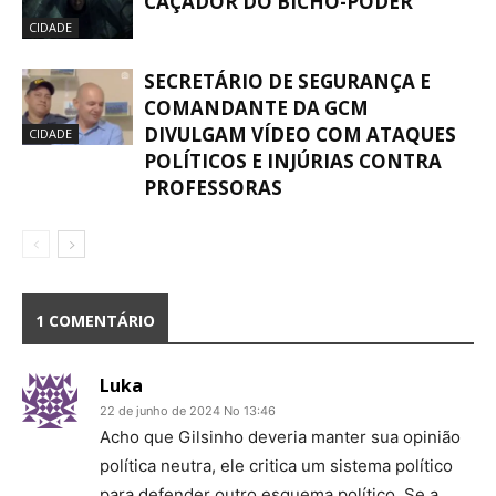
CAÇADOR DO BICHO-PODER
CIDADE
SECRETÁRIO DE SEGURANÇA E
COMANDANTE DA GCM
DIVULGAM VÍDEO COM ATAQUES
CIDADE
POLÍTICOS E INJÚRIAS CONTRA
PROFESSORAS
1 COMENTÁRIO
Luka
22 de junho de 2024 No 13:46
Acho que Gilsinho deveria manter sua opinião
política neutra, ele critica um sistema político
para defender outro esquema político. Se a