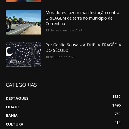
Moradores fazem manifestação contra
GRILAGEM de terra no município de
Correntina
13 de fevereiro de 2023
Por Gecílio Sousa – A DUPLA TRAGÉDIA
DO SÉCULO.
18 de julho de 2025
CATEGORIAS
1530
DESTAQUES
1496
CIDADE
750
BAHIA
414
CULTURA