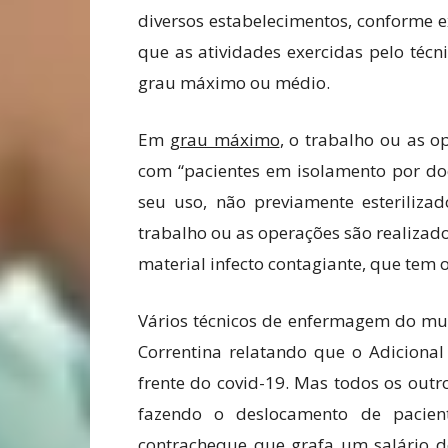
diversos estabelecimentos, conforme 
que as atividades exercidas pelo téc
grau máximo ou médio.
Em
grau máximo
, o trabalho ou as 
com “pacientes em isolamento por do
seu uso, não previamente esteriliz
trabalho ou as operações são realiza
material infecto contagiante, que tem 
Vários técnicos de enfermagem do mun
Correntina relatando que o Adiciona
frente do covid-19. Mas todos os out
fazendo o deslocamento de pacie
contracheque que grafa um salário de