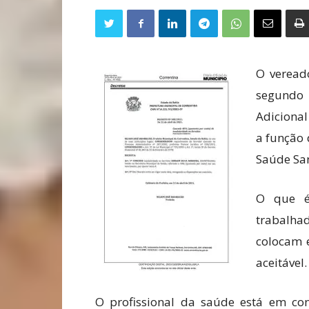
O veread
segundo
Adiciona
a função 
Saúde Sa
O que é
trabalhad
colocam 
aceitável.
O profissional da saúde está em con