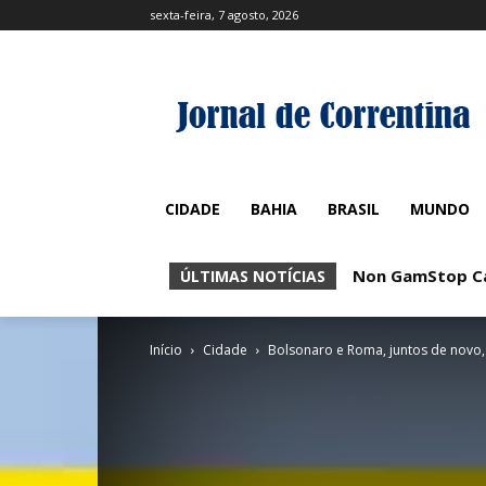
sexta-feira, 7 agosto, 2026
CIDADE
BAHIA
BRASIL
MUNDO
Non GamStop Casin
No KYC Casinos
ÚLTIMAS NOTÍCIAS
Início
Cidade
Bolsonaro e Roma, juntos de novo,