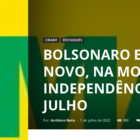
CIDADE
DESTAQUES
BOLSONARO E
NOVO, NA MO
INDEPENDÊNCI
JULHO
Por
Antônio Neto
-
1 de julho de 2022
389