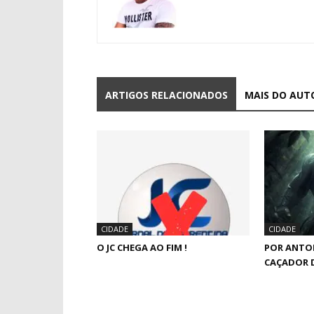
ARTIGOS RELACIONADOS
MAIS DO AUT
CIDADE
CIDADE
O JC CHEGA AO FIM !
POR ANTO
CAÇADOR 