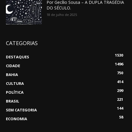
Por Gecílio Sousa – A DUPLA TRAGÉDIA
DO SÉCULO.
18 de julho de 2025
CATEGORIAS
1530
DESTAQUES
1496
CIDADE
750
BAHIA
414
CULTURA
299
POLÍTICA
221
BRASIL
144
SEM CATEGORIA
58
ECONOMIA