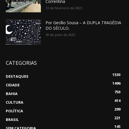
Correntina
13 de fevereiro de 2023
Por Gecílio Sousa – A DUPLA TRAGÉDIA
DO SÉCULO.
18 de julho de 2025
CATEGORIAS
1530
DESTAQUES
1496
CIDADE
750
BAHIA
414
CULTURA
299
POLÍTICA
221
BRASIL
145
SEM CATEGORIA