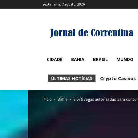
sexta-feira, 7 agosto, 2026
CIDADE
BAHIA
BRASIL
MUNDO
Crypto Casinos f
ÚLTIMAS NOTÍCIAS
Início
Bahia
8.076 vagas autorizadas para concur