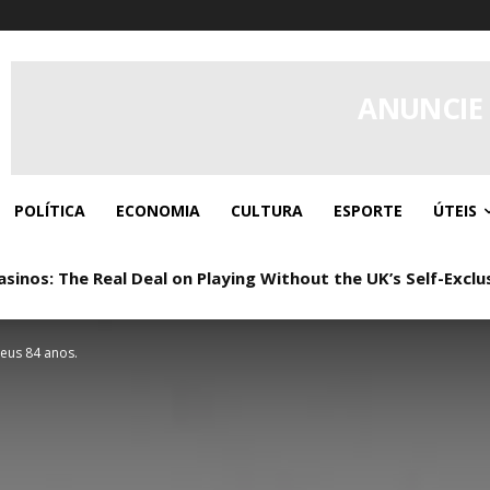
ANUNCIE
POLÍTICA
ECONOMIA
CULTURA
ESPORTE
ÚTEIS
s: The Real Deal on Playing Without the UK’s Self-Exclusi
 Real Play, Zero Paperwork
seus 84 anos.