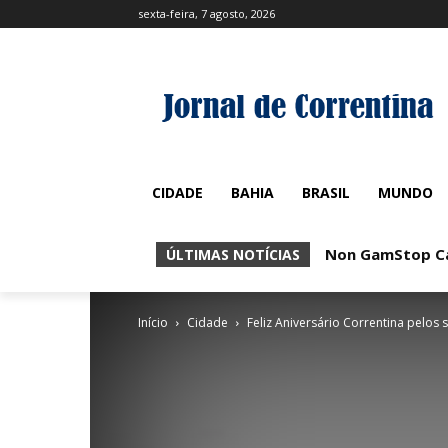
sexta-feira, 7 agosto, 2026
CIDADE
BAHIA
BRASIL
MUNDO
Non GamStop Casino
No KYC Casinos:
ÚLTIMAS NOTÍCIAS
Início
Cidade
Feliz Aniversário Correntina pelos 