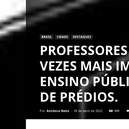
BRASIL
CIDADE
DESTAQUES
PROFESSORES
VEZES MAIS 
ENSINO PÚBL
DE PRÉDIOS.
Por
Antônio Neto
-
18 de abril de 2022
498