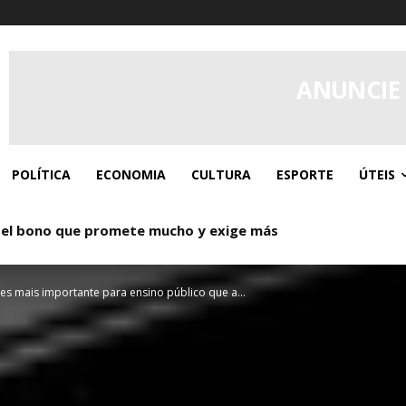
ANUNCIE
POLÍTICA
ECONOMIA
CULTURA
ESPORTE
ÚTEIS
 el bono que promete mucho y exige más
o: Donde los giros gratis y el caos controlado se dan la ma
s mais importante para ensino público que a...