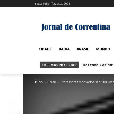
sexta-feira, 7 agosto, 2026
CIDADE
BAHIA
BRASIL
MUNDO
Betcave Casino:
Betcave Casin
ÚLTIMAS NOTÍCIAS
Início
Brasil
Professores motivados são 1000 veze