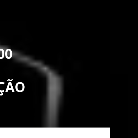
00
UÇÃO