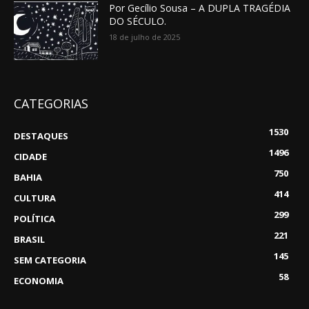
Por Gecílio Sousa – A DUPLA TRAGÉDIA
DO SÉCULO.
18 de julho de 2025
CATEGORIAS
1530
DESTAQUES
1496
CIDADE
750
BAHIA
414
CULTURA
299
POLÍTICA
221
BRASIL
145
SEM CATEGORIA
58
ECONOMIA