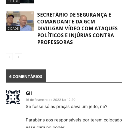
CIDADE
SECRETÁRIO DE SEGURANÇA E
COMANDANTE DA GCM
DIVULGAM VÍDEO COM ATAQUES
CIDADE
POLÍTICOS E INJÚRIAS CONTRA
PROFESSORAS
6 COMENTÁRIOS
Gil
16 de fevereiro de 2022 No 12:20
Se fosse só as praças dava um jeito, né?
Parabéns aos responsáveis por terem colocado
esse cara no poder.