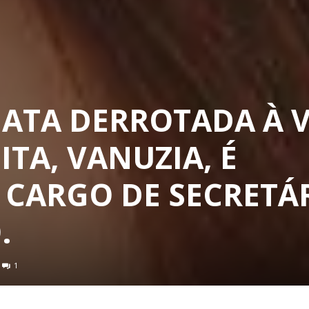
DATA DERROTADA À 
ITA, VANUZIA, É
CARGO DE SECRETÁ
.
1