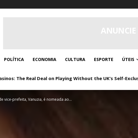
ANUNCIE
POLÍTICA
ECONOMIA
CULTURA
ESPORTE
ÚTEIS
nos: The Real Deal on Playing Without the UK’s Self-Exclu
: Real Play, Zero Paperwork
e vice-prefeita, Vanuzia, é nomeada ao...