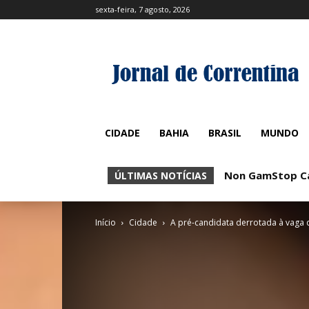
sexta-feira, 7 agosto, 2026
CIDADE
BAHIA
BRASIL
MUNDO
Non GamStop Casi
No KYC Casinos
ÚLTIMAS NOTÍCIAS
Início
Cidade
A pré-candidata derrotada à vaga d