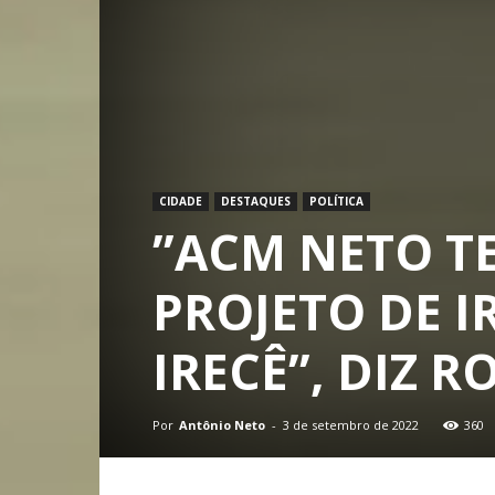
CIDADE
DESTAQUES
POLÍTICA
”ACM NETO T
PROJETO DE I
IRECÊ”, DIZ 
Por
Antônio Neto
-
3 de setembro de 2022
360