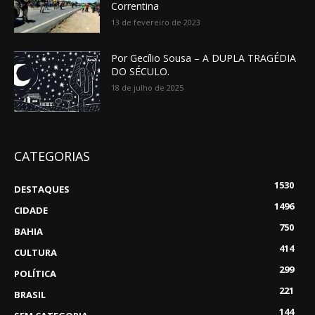
Correntina
13 de fevereiro de 2023
Por Gecílio Sousa – A DUPLA TRAGÉDIA
DO SÉCULO.
18 de julho de 2025
CATEGORIAS
1530
DESTAQUES
1496
CIDADE
750
BAHIA
414
CULTURA
299
POLÍTICA
221
BRASIL
144