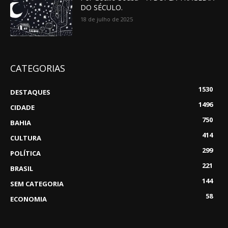
DO SÉCULO.
18 de julho de 2025
CATEGORIAS
1530
DESTAQUES
1496
CIDADE
750
BAHIA
414
CULTURA
299
POLÍTICA
221
BRASIL
144
SEM CATEGORIA
58
ECONOMIA