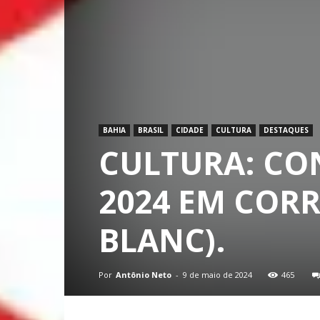
BAHIA
BRASIL
CIDADE
CULTURA
DESTAQUES
CULTURA: CO
2024 EM CORR
BLANC).
Por
Antônio Neto
-
9 de maio de 2024
465