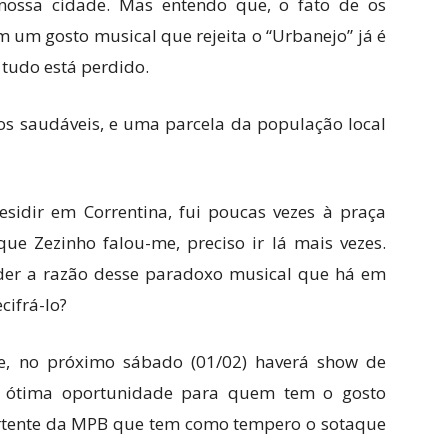
nossa cidade. Mas entendo que, o fato de os
 um gosto musical que rejeita o “Urbanejo” já é
tudo está perdido.
nos saudáveis, e uma parcela da população local
residir em Correntina, fui poucas vezes à praça
que Zezinho falou-me, preciso ir lá mais vezes.
der a razão desse paradoxo musical que há em
ifrá-lo?
e, no próximo sábado (01/02) haverá show de
a ótima oportunidade para quem tem o gosto
ertente da MPB que tem como tempero o sotaque