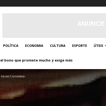
ANUNCIE
POLÍTICA
ECONOMIA
CULTURA
ESPORTE
ÚTEIS
el bono que promete mucho y exige más
 Donde los giros gratis y el caos controlado se dan la man
e há em Correntina