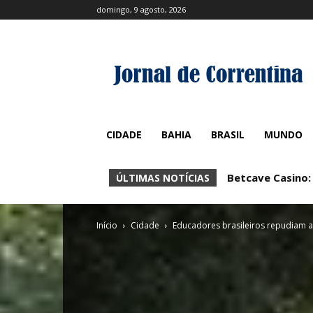
domingo, 9 agosto, 2026
CIDADE
BAHIA
BRASIL
MUNDO
Betcave Casino: 
Betcave Casino
ÚLTIMAS NOTÍCIAS
Início
Cidade
Educadores brasileiros repudiam a