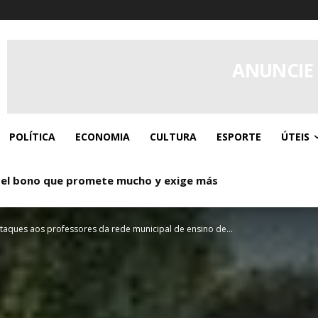
ANUNCIE
POLÍTICA
ECONOMIA
CULTURA
ESPORTE
ÚTEIS
el bono que promete mucho y exige más
: Donde los giros gratis y el caos controlado se dan la ma
taques aos professores da rede municipal de ensino de...