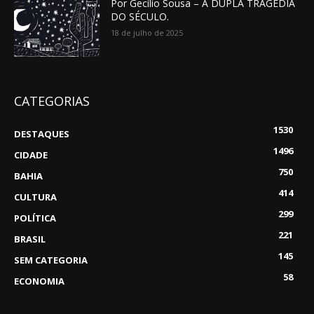
Por Gecílio Sousa – A DUPLA TRAGÉDIA
DO SÉCULO.
18 de julho de 2025
CATEGORIAS
1530
DESTAQUES
1496
CIDADE
750
BAHIA
414
CULTURA
299
POLÍTICA
221
BRASIL
145
SEM CATEGORIA
58
ECONOMIA