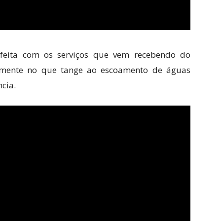
sfeita com os serviços que vem recebendo do
almente no que tange ao escoamento de águas
cia.