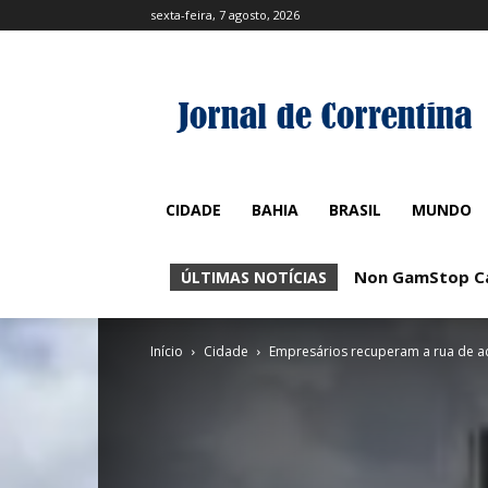
sexta-feira, 7 agosto, 2026
CIDADE
BAHIA
BRASIL
MUNDO
Non GamStop Casin
No KYC Casinos
ÚLTIMAS NOTÍCIAS
Início
Cidade
Empresários recuperam a rua de ac