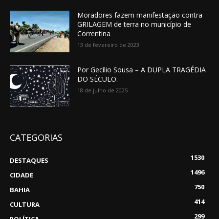
Moradores fazem manifestação contra
GRILAGEM de terra no município de
Correntina
13 de fevereiro de 2023
Por Gecílio Sousa – A DUPLA TRAGÉDIA
DO SÉCULO.
18 de julho de 2025
CATEGORIAS
1530
DESTAQUES
1496
CIDADE
750
BAHIA
414
CULTURA
299