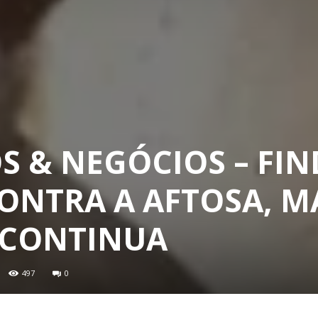
 & NEGÓCIOS – FIN
ONTRA A AFTOSA, M
 CONTINUA
497
0