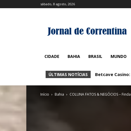
sábado, 8 agosto, 2026
CIDADE
BAHIA
BRASIL
MUNDO
Betcave Casino:
Betcave Casin
ÚLTIMAS NOTÍCIAS
Início
Bahia
COLUNA FATOS & NEGÓCIOS – Finda a 