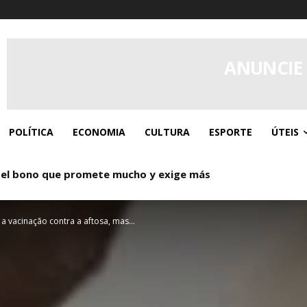
ANUNCIE
POLÍTICA
ECONOMIA
CULTURA
ESPORTE
ÚTEIS
 el bono que promete mucho y exige más
o: Donde los giros gratis y el caos controlado se dan la ma
vacinação contra a aftosa, mas...