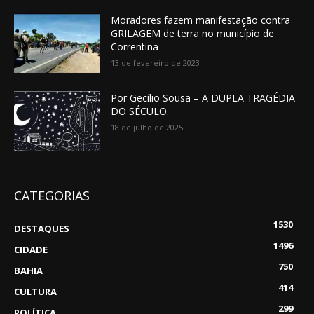
Moradores fazem manifestação contra
GRILAGEM de terra no município de
Correntina
13 de fevereiro de 2023
Por Gecílio Sousa – A DUPLA TRAGÉDIA
DO SÉCULO.
18 de julho de 2025
CATEGORIAS
1530
DESTAQUES
1496
CIDADE
750
BAHIA
414
CULTURA
299
POLÍTICA