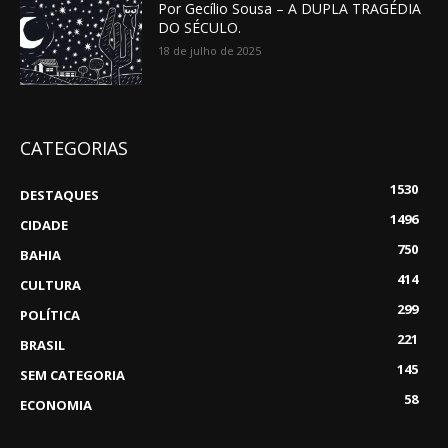
Por Gecílio Sousa – A DUPLA TRAGÉDIA
DO SÉCULO.
18 de julho de 2025
CATEGORIAS
1530
DESTAQUES
1496
CIDADE
750
BAHIA
414
CULTURA
299
POLÍTICA
221
BRASIL
145
SEM CATEGORIA
58
ECONOMIA