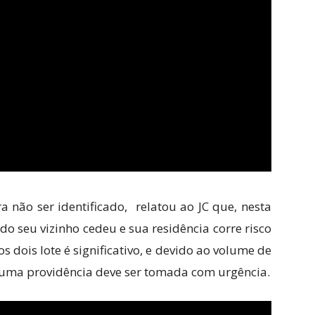
a não ser identificado, relatou ao JC que, nesta
o seu vizinho cedeu e sua residência corre risco
 dois lote é significativo, e devido ao volume de
uma providência deve ser tomada com urgência.