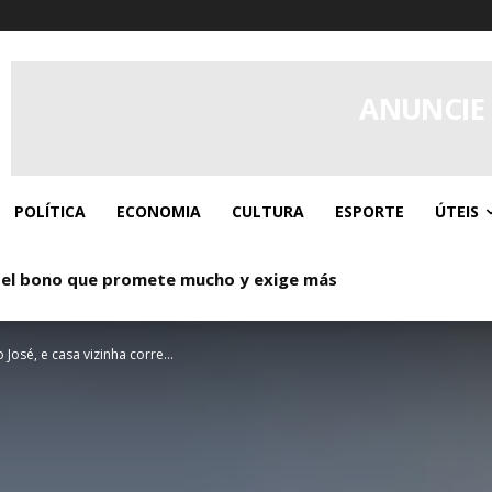
ANUNCIE
POLÍTICA
ECONOMIA
CULTURA
ESPORTE
ÚTEIS
el bono que promete mucho y exige más
: Donde los giros gratis y el caos controlado se dan la ma
José, e casa vizinha corre...