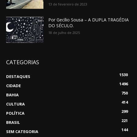
13 de fevereiro de 2023
Por Gecílio Sousa – A DUPLA TRAGÉDIA
DO SÉCULO.
18 de julho de 2025
CATEGORIAS
1530
DESTAQUES
1496
CIDADE
750
BAHIA
414
CULTURA
299
POLÍTICA
221
BRASIL
144
SEM CATEGORIA