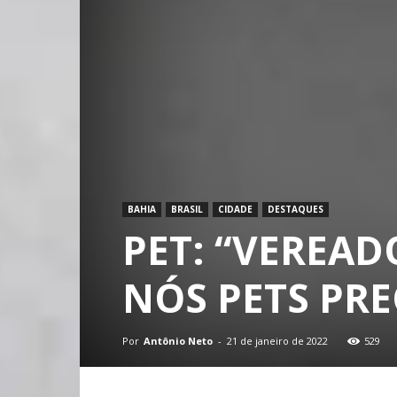
BAHIA
BRASIL
CIDADE
DESTAQUES
PET: “VEREA
NÓS PETS PRE
Por
Antônio Neto
-
21 de janeiro de 2022
529