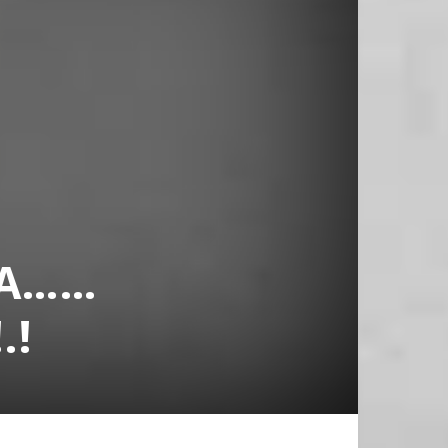
NA……
.!