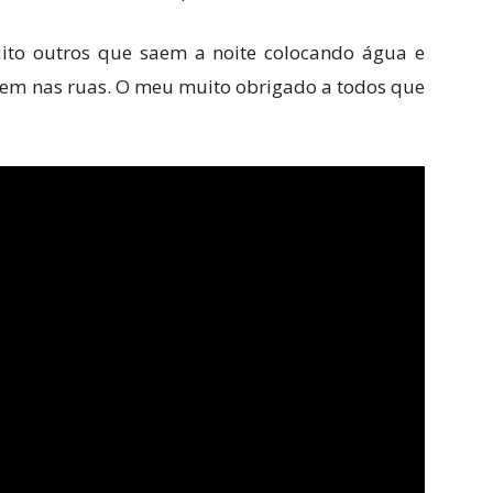
to outros que saem a noite colocando água e
ivem nas ruas. O meu muito obrigado a todos que