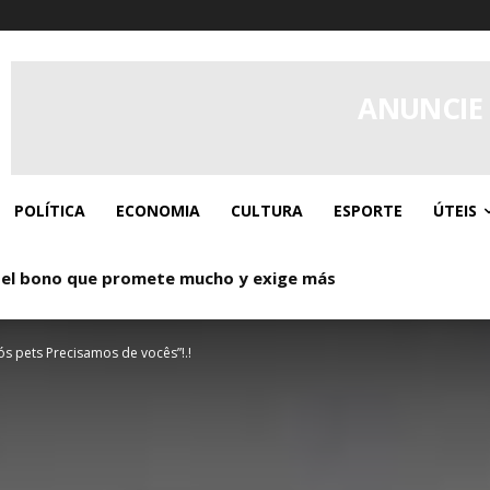
ANUNCIE
POLÍTICA
ECONOMIA
CULTURA
ESPORTE
ÚTEIS
 el bono que promete mucho y exige más
o: Donde los giros gratis y el caos controlado se dan la ma
s pets Precisamos de vocês”!.!