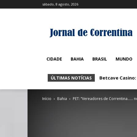
sábado, 8 agosto, 2026
CIDADE
BAHIA
BRASIL
MUNDO
Betcave Casino:
Betcave Casin
ÚLTIMAS NOTÍCIAS
Início
Bahia
PET: “Vereadores de Correntina…… nó