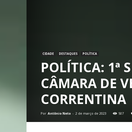
CIDADE
DESTAQUES
POLÍTICA
POLÍTICA: 1ª
CÂMARA DE V
CORRENTINA
Por
Antônio Neto
-
2 de março de 2023
507