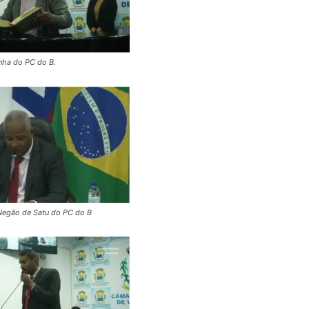
nha do PC do B.
Negão de Satu do PC do B