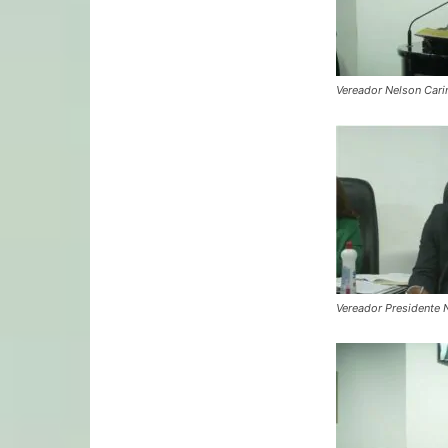
Vereador Nelson Cari
Vereador Presidente 