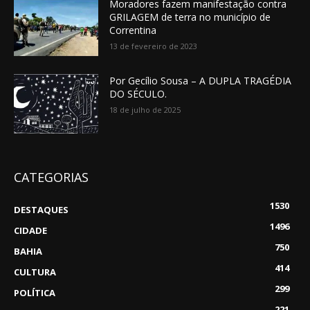
Moradores fazem manifestação contra
GRILAGEM de terra no município de
Correntina
13 de fevereiro de 2023
Por Gecílio Sousa – A DUPLA TRAGÉDIA
DO SÉCULO.
18 de julho de 2025
CATEGORIAS
1530
DESTAQUES
1496
CIDADE
750
BAHIA
414
CULTURA
299
POLÍTICA
221