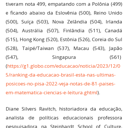
tiveram nota 499, empatando com a Polônia (499)
e ficando abaixo da Eslovênia (500), Reino Unido
(500), Suíça (503), Nova Zelândia (504), Irlanda
(504), Austrália (507), Finlândia (511), Canadá
(515), Hong Kong (520), Estônia (526), Coreia do Sul
(528), Taipé/Taiwan (537), Macau (543), Japão
(547), Singapura (561)
(
https://g1.globo.com/educacao/noticia/2023/12/0
5/ranking-da-educacao-brasil-esta-nas-ultimas-
posicoes-no-pisa-2022-veja-notas-de-81-paises-
em-matematica-ciencias-e-leitura.ghtml
).
Diane Silvers Ravitch, historiadora da educação,
analista de políticas educacionais professora
pesquisadora na Steinhardt School of Culture,