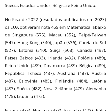
Suécia, Estados Unidos, Bélgica e Reino Unido.
No Pisa de 2022 (resultados publicados em 2023)
os EUA obtiveram nota 465 em Matemática, abaixo
de Singapura (575), Macau (552), Taipé/Taiwan
(547), Hong Kong (540), Japão (536), Coreia do Sul
(527), Estônia (510), Suíça (508), Canadá (497),
Países Baixos (493), Irlanda (492), Polônia (489),
Reino Unido (489), Dinamarca (489), Bélgica (489),
República Tcheca (487), Austrália (487), Áustria
(487), Eslovênia (485), Finlândia (484), Letônia
(483), Suécia (482), Nova Zelândia (479), Alemanha
(475), Lituânia (475),
França (475), Hungria (473), Espanha (473), Itália