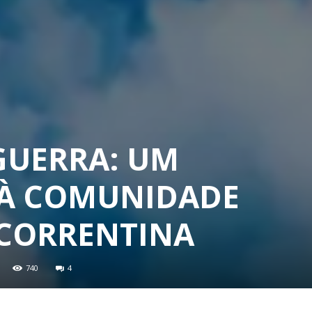
GUERRA: UM
 À COMUNIDADE
 CORRENTINA
740
4