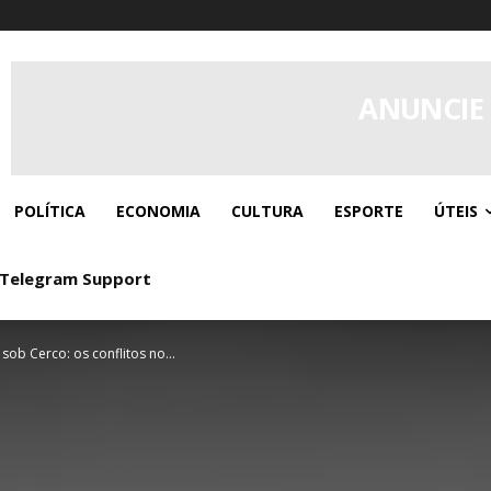
ANUNCIE
POLÍTICA
ECONOMIA
CULTURA
ESPORTE
ÚTEIS
 Telegram Support
mocje Świąteczne: Boże Narodzenie, Wielkanoc, Lato
sob Cerco: os conflitos no...