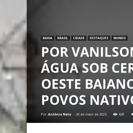
BAHIA
BRASIL
CIDADE
DESTAQUES
MUNDO
POR VANILSO
ÁGUA SOB CE
OESTE BAIANO
POVOS NATIV
Por
Antônio Neto
-
20 de maio de 2025
628