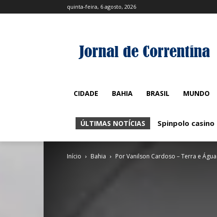
quinta-feira, 6 agosto, 2026
CIDADE
BAHIA
BRASIL
MUNDO
Spinpolo casino
Vavada-pl Pro
ÚLTIMAS NOTÍCIAS
Início
Bahia
Por Vanilson Cardoso – Terra e Água 