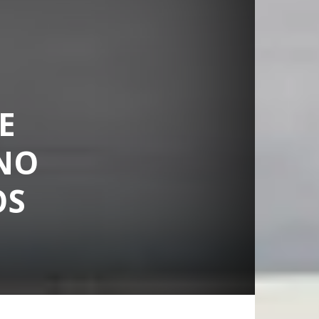
E
 NO
OS