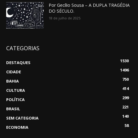
Por Gecílio Sousa – A DUPLA TRAGÉDIA
DO SÉCULO.
18 de julho de 2025
CATEGORIAS
1530
DESTAQUES
1496
CIDADE
750
BAHIA
414
CULTURA
299
POLÍTICA
221
BRASIL
140
SEM CATEGORIA
58
ECONOMIA