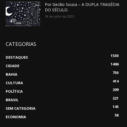
Por Gecílio Sousa – A DUPLA TRAGÉDIA
DO SÉCULO.
18 de julho de 2025
CATEGORIAS
1530
DESTAQUES
1496
CIDADE
750
BAHIA
414
CULTURA
299
POLÍTICA
221
BRASIL
145
SEM CATEGORIA
58
ECONOMIA