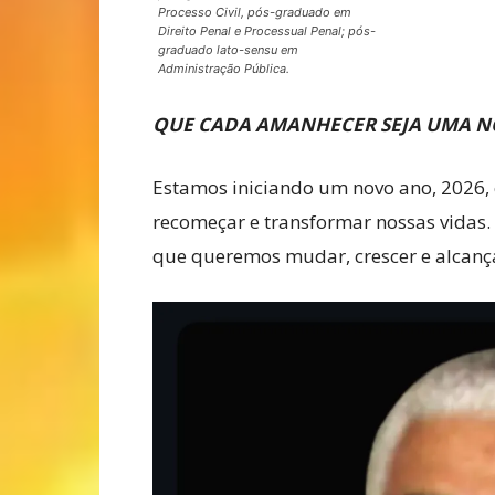
Processo Civil, pós-graduado em
Direito Penal e Processual Penal; pós-
graduado lato-sensu em
Administração Pública.
QUE CADA AMANHECER SEJA UMA N
Estamos iniciando um novo ano, 2026,
recomeçar e transformar nossas vidas.
que queremos mudar, crescer e alcanç