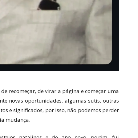
 de recomeçar, de virar a página e começar uma
ente novas oportunidades, algumas sutis, outras
tos e significados, por isso, não podemos perder
ria mudança.
estejos natalinos e de ano novo, porém, fui