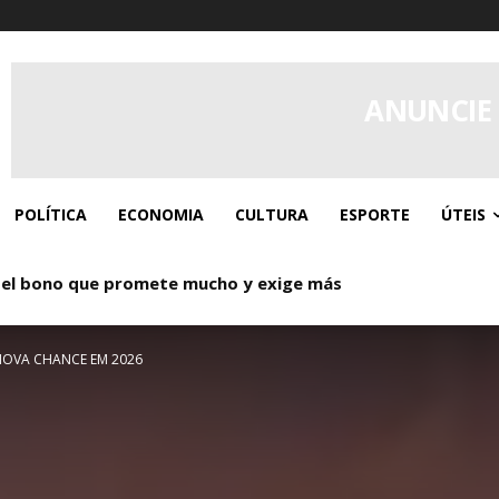
ANUNCIE
POLÍTICA
ECONOMIA
CULTURA
ESPORTE
ÚTEIS
l bono que promete mucho y exige más
 Donde los giros gratis y el caos controlado se dan la mano
NOVA CHANCE EM 2026