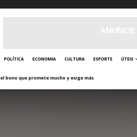
ANUNCIE
POLÍTICA
ECONOMIA
CULTURA
ESPORTE
ÚTEIS
 el bono que promete mucho y exige más
o: Donde los giros gratis y el caos controlado se dan la ma