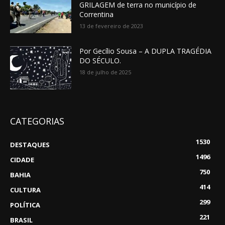
GRILAGEM de terra no município de
Correntina
13 de fevereiro de 2023
Por Gecílio Sousa – A DUPLA TRAGÉDIA
DO SÉCULO.
18 de julho de 2025
CATEGORIAS
1530
DESTAQUES
1496
CIDADE
750
BAHIA
414
CULTURA
299
POLÍTICA
221
BRASIL