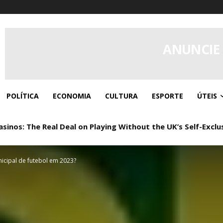
ANUNCIE
POLÍTICA
ECONOMIA
CULTURA
ESPORTE
ÚTEIS
nos: The Real Deal on Playing Without the UK’s Self-Exclu
s: Real Play, Zero Paperwork
cipal de futebol em 2023?