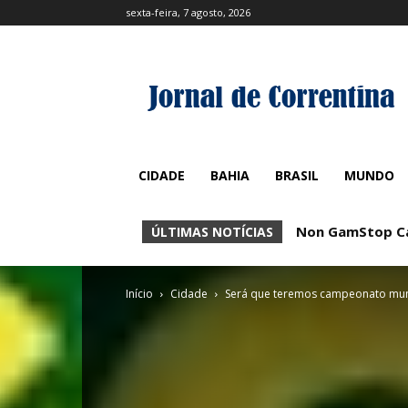
sexta-feira, 7 agosto, 2026
CIDADE
BAHIA
BRASIL
MUNDO
Non GamStop Casi
No KYC Casino
ÚLTIMAS NOTÍCIAS
Início
Cidade
Será que teremos campeonato muni