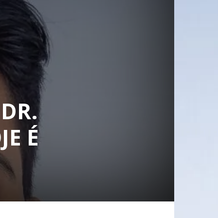
 DR.
JE É