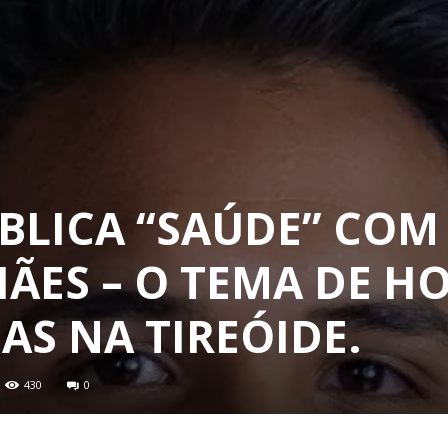
BLICA “SAÚDE” COM
ES – O TEMA DE HO
AS NA TIREÓIDE.
430
0