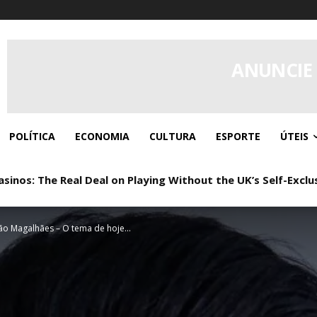
ANUNCIE
POLÍTICA
ECONOMIA
CULTURA
ESPORTE
ÚTEIS
os: The Real Deal on Playing Without the UK’s Self-Exclus
: Real Play, Zero Paperwork
ão Magalhães – O tema de hoje...