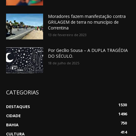
Moradores fazem manifestação contra
GRILAGEM de terra no município de
Correntina
13 de fevereiro de 2023
Por Gecílio Sousa – A DUPLA TRAGÉDIA
DO SÉCULO.
18 de julho de 2025
CATEGORIAS
1530
DESTAQUES
1496
CIDADE
750
BAHIA
414
CULTURA