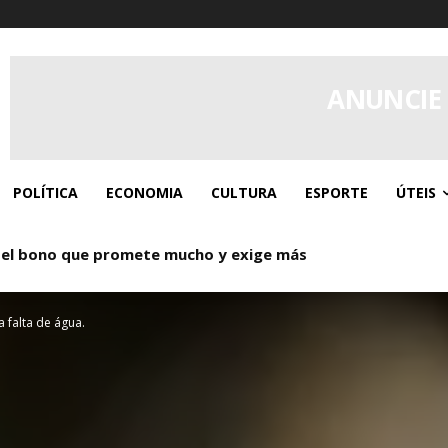
ANUNCIE
POLÍTICA
ECONOMIA
CULTURA
ESPORTE
ÚTEIS
 el bono que promete mucho y exige más
o: Donde los giros gratis y el caos controlado se dan la ma
a falta de água.