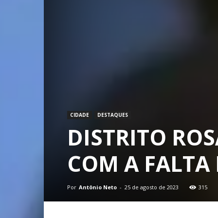
CIDADE
DESTAQUES
DISTRITO ROS
COM A FALTA 
Por
Antônio Neto
-
25 de agosto de 2023
315