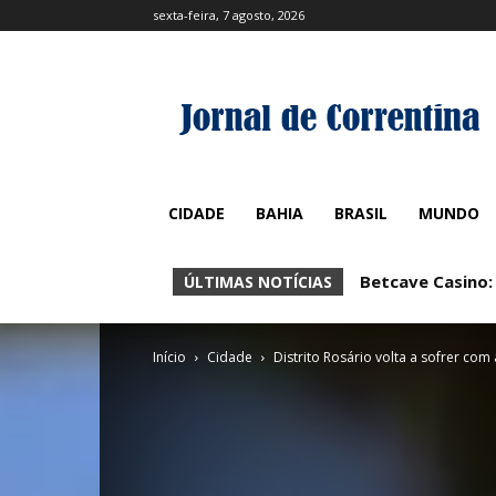
sexta-feira, 7 agosto, 2026
CIDADE
BAHIA
BRASIL
MUNDO
Betcave Casino:
Betcave Casin
ÚLTIMAS NOTÍCIAS
Início
Cidade
Distrito Rosário volta a sofrer com 