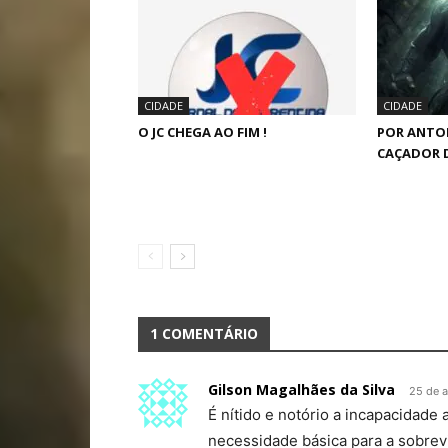
CIDADE
CIDADE
O JC CHEGA AO FIM !
POR ANTO
CAÇADOR 
1 COMENTÁRIO
Gilson Magalhães da Silva
25 de 
É nítido e notório a incapacidade 
necessidade básica para a sobrev