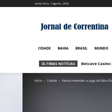
sexta-feira, 7 agosto, 2026
CIDADE
BAHIA
BRASIL
MUNDO
Betcave Casino:
ÚLTIMAS NOTÍCIAS
Início
Cidade
Vamos entender a saga da falta d’á